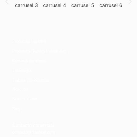
Productos flexibles
Productos Rígidos Industriales
Contacto comercial
Tecnología
Trabaja con nosotros
Nosotros
Sostenibilidad
Blog
Contacto comercial
contacto@plasticel.com