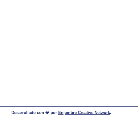
Nosotros
omercial
Sostenibilidad
sticel.com
Blog
Desarrollado con ❤️ por
Enjambre Creative Network
.