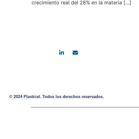
crecimiento real del 28% en la materia […]
Calle 15 # 29 – 69
Acopi – Yumbo, Colombia
Contacto c
contacto@pla
© 2024 Plasticel. Todos los derechos reservados.